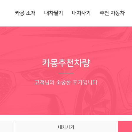
카몽 소개
내차팔기
내차사기
추천 자동차
카몽추천차량
고객님의 소중한 후기입니다
내차사기