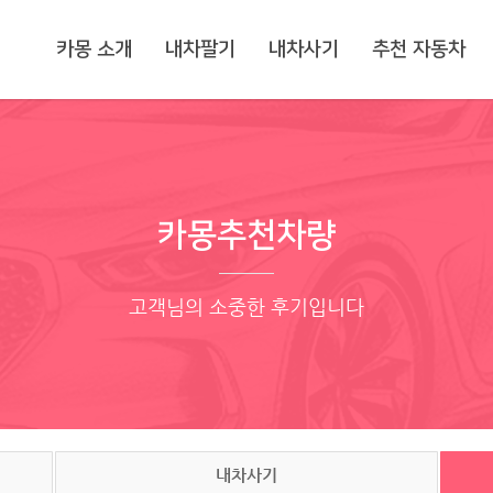
카몽 소개
내차팔기
내차사기
추천 자동차
카몽추천차량
고객님의 소중한 후기입니다
내차사기