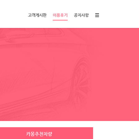
고객게시판
이용후기
공지사항
카몽추천차량