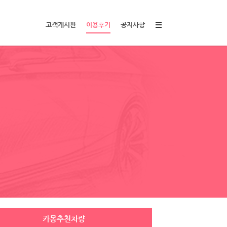
고객게시판
이용후기
공지사항
카몽추천차량