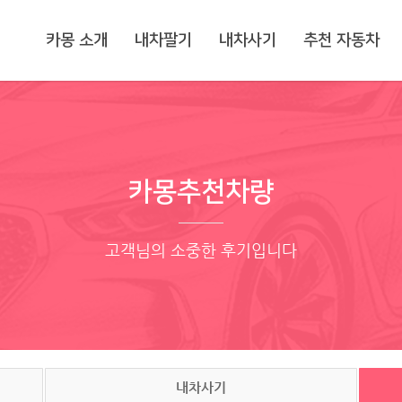
카몽 소개
내차팔기
내차사기
추천 자동차
카몽추천차량
고객님의 소중한 후기입니다
내차사기