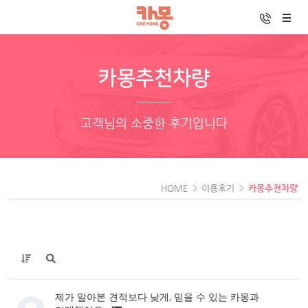
카몽추천차량
고객님의 소중한 후기입니다
HOME
이용후기
카몽추천차량
제가 알아본 견적보다 낮게, 믿을 수 있는 카몽과