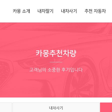
카몽 소개
내차팔기
내차사기
추천 자동차
카몽추천차량
고객님의 소중한 후기입니다
내차사기