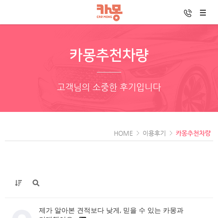
카몽추천차량
고객님의 소중한 후기입니다
HOME
이용후기
카몽추천차량
제가 알아본 견적보다 낮게, 믿을 수 있는 카몽과