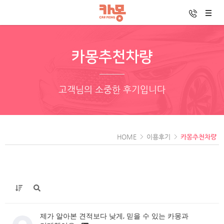
카몽추천차량
고객님의 소중한 후기입니다
HOME
이용후기
카몽추천차량
제가 알아본 견적보다 낮게, 믿을 수 있는 카몽과